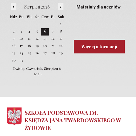
‹
›
Sierpień 2026
Materiały dla uczniów
Ndz
Pn
Wt
Śr
Czw
Pt
Sob
1
2
3
4
5
6
7
8
9
10
11
12
13
14
15
16
17
18
19
20
21
22
Więcej informacji
23
24
25
26
27
28
29
30
31
Dzisiaj: Czwartek, Sierpień 6,
2026
SZKOŁA PODSTAWOWA IM.
KSIĘDZA JANA TWARDOWSKIEGO W
ŻYDOWIE