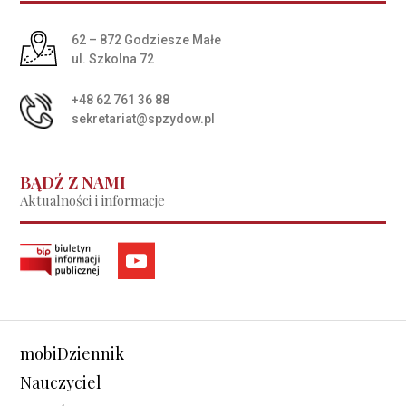
Adres pocztowy:
62 – 872 Godziesze Małe
ul. Szkolna 72
+48 62 761 36 88
sekretariat@spzydow.pl
BĄDŹ Z NAMI
Aktualności i informacje
mobiDziennik
Nauczyciel